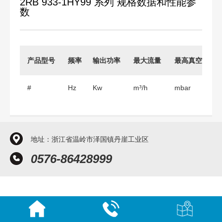
2RB 933-1HY99 系列 规格数据和性能参
数
产品型号
频率
输出功率
最大流量
最高真空
#
Hz
Kw
m³/h
mbar
m
地址：浙江省温岭市泽国镇丹崖工业区
0576-86428999